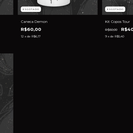
ESGOTADO
ESGOTADO
Caneca Demon
Kit Copos Tour
R$60,00
R$40
R$60,00
12
x de
R$6,17
9
x de
R$5,40