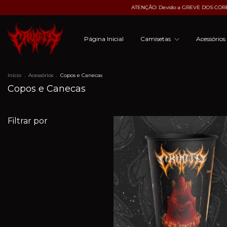
ATENÇÃO: Devido a GREVE DOS CORREIOS,
Página Inicial
Camisetas
Acessório
Início
.
Acessórios
.
Copos e Canecas
Copos e Canecas
Filtrar por