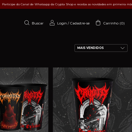
icipe do Canal de Whatsapp da Crypta Shop e receba as novidades em primeira mão!
Buscar
Login
/
Cadastre-se
Carrinho
(
0
)